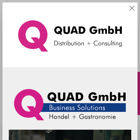
1D/2D Handscanner
Honeywell 1400g (Voyager XP) - USB-
Kit - 2D - mit Stand - weiss
1400GSR-1USB-1E