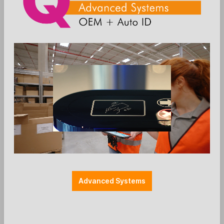
Zum Merkzettel hinzufügen
Auto-ID
POS Scanner
Honeywell 1400g (Voyager XP) - USB-
Kit - 2D - mit Stand - weiss
Advanced Systems
Honeywell 1400g (Voyager XP) - USB-Kit
2D Handscanner
USB-Kabel, 1.5m, gerade, weiss (CBL-500-150-S00-
05)