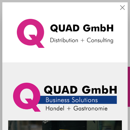
Webinare
Webinare
Was die QUAD GmbH einzigartig macht?
Der
direkte Draht zu Kunden und Herstellern.