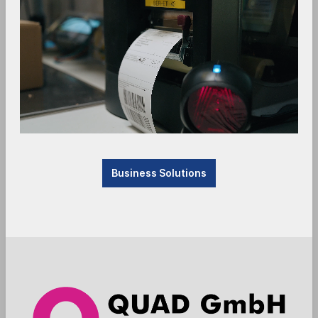
Um Zeit und Energie sinnvoll einzusetzen, haben
wir für Sie mit
Microsoft Teams
eine kostenfreie
Webkonferenz-Plattform eingerichtet und einen
virtuellen Besprechungsraum geschaffen - für
Projektgespräche und Schulungen.
Die Teilnahme ist einfach:
Wir laden Sie gern per Email zu einem
Teams-
Meeting
ein!
Business Solutions
Zur Teilnahme müssen Sie lediglich auf Ihrem PC,
Tablet oder Smartphone auf den
Link im
Einladungsmail klicken
.
Wenn Sie häufiger ans Teams-Sitzungen
teilnehmen möchten, lohnt es sich, ein eigenes
kostenfreues Konto anzulegen. Dies können Sie
hier bei Microsoft direkt beantragen:
Link zu
Microsoft Teams