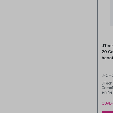
JTech
20 C
benöt
J-CH
JTech 
CommPa
ein Ne
betrei
QUAD-