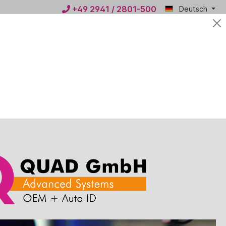
+49 2941 / 2801-500
Deutsch
Mein
0,00 €*
QUAD
n
News
Kontakt