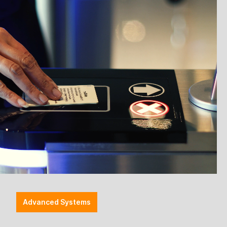
-
Discover Pager - Puck -
Pucks +
Standardversion - piepsen +
Advanced Systems
blinken