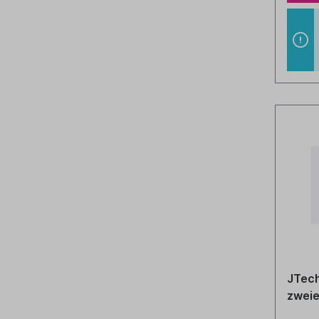
JTech
zweie