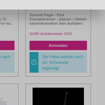
ucks-10
Discover Pager - Puck
t
Discover Pager - Puck
u 15
Standardversion - piepsen + blinken
 für max.
batteriebetrieben (kein Aufladen)
QUAD-Artikelnummer: 2562
Anmelden
n nach
Die Preise werden nach
der Aktivierung
angezeigt