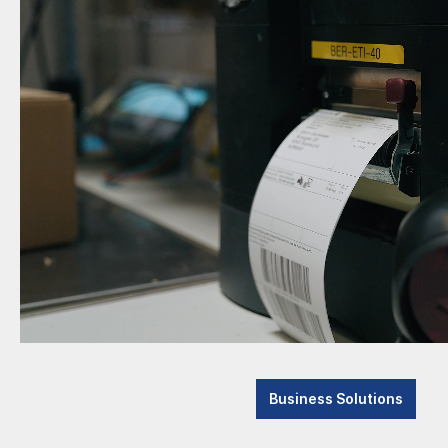
Kassen
Kiosk
Tablet POS
Auto-ID
Halterungen
Cash Management
Displays
Drucker
TSE
Kassenladen
SOLT 
Zubehör POS
Business Solutions
FUNKRUF
BCS-C