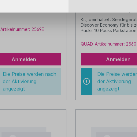
ürtelclip für "Uhr"
Discover Kit Economy/P
Kit, beinhaltet: Sendegerä
Discover Economy für bis z
Artikelnummer: 2569E
Pucks 10 Pucks Parkstation
15 Pucks Netzteil
QUAD-Artikelnummer: 2560
Anmelden
Anmelden
Die Preise werden nach
Die Preise werde
der Aktivierung
der Aktivierung
angezeigt
angezeigt