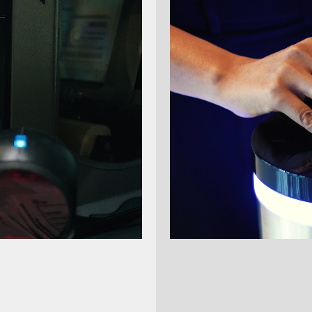
1
2
Gürtelclip für "Uhr"
Discover Komplett-Kit 
Gastruf - Sender + 10 
Parkstation + Netzteil
lip