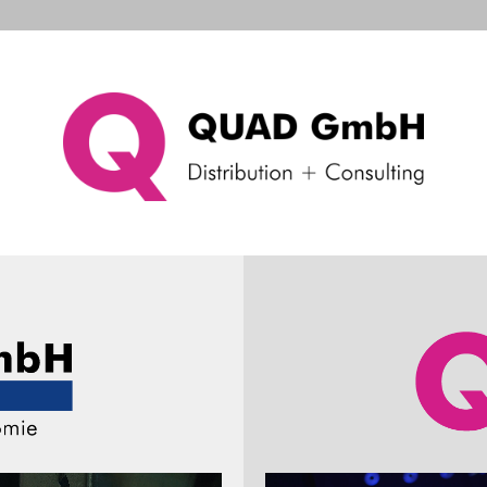
d Systems
Consulting & Support
Das Unternehme
unkruf
ler
Produkteigenschaften
Preis