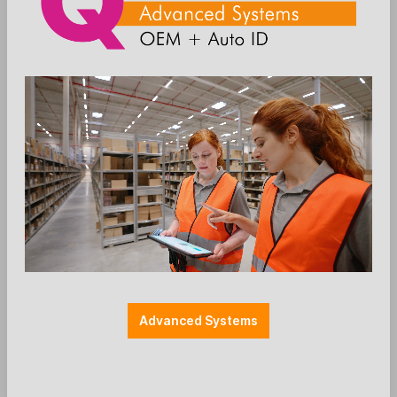
++ ohne Kippgelenk ++ Farbe: schwarz
QUAD-Artikelnummer: ES1149
Anmelden
Die Preise werden nach der
Aktivierung angezeigt
Advanced Systems