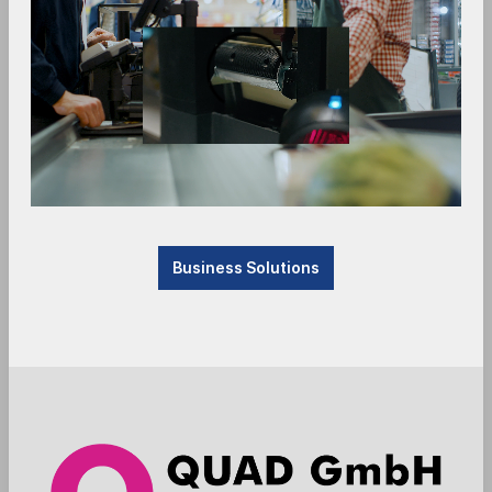
1
2
3
4
Business Solutions
SpacePole - EC-Halterung - Adyen AMS1
- schwarz
ADY100-MH-02
Ergonomic Solutions / SpacePole EC-Terminal
Halterung für Adyen AMS1 ++ mit Handgriff ++