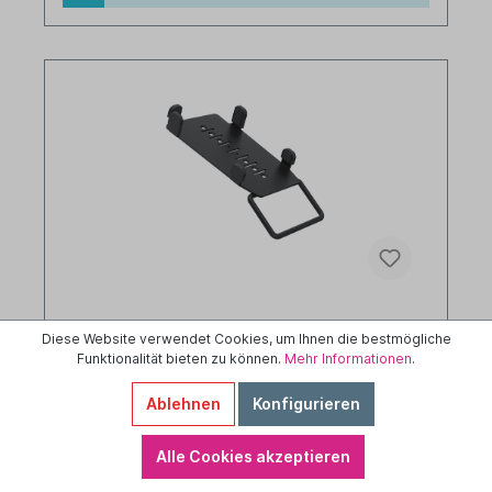
SpacePole - EC-Halterung - Ingenico iPP
Diese Website verwendet Cookies, um Ihnen die bestmögliche
320/350 - schwarz
Funktionalität bieten zu können.
Mehr Informationen
.
Ablehnen
Konfigurieren
ING3501-MH-02
Alle Cookies akzeptieren
Ergonomic Solutions / SpacePole EC-Terminal
Halterung für Ingenico iPP 320 + 350 ++ mit