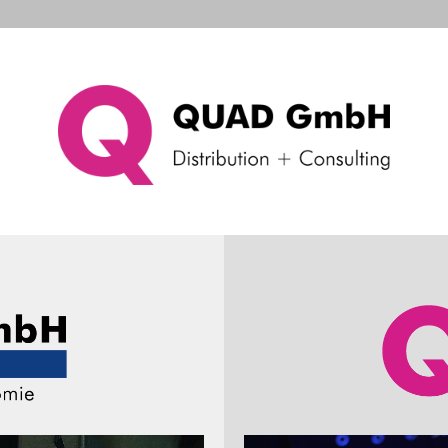
d Systems
Consulting & Support
Das Unternehme
ubehör POS
Sonstiges Zubehör
ler
Produkteigenschaften
Preis