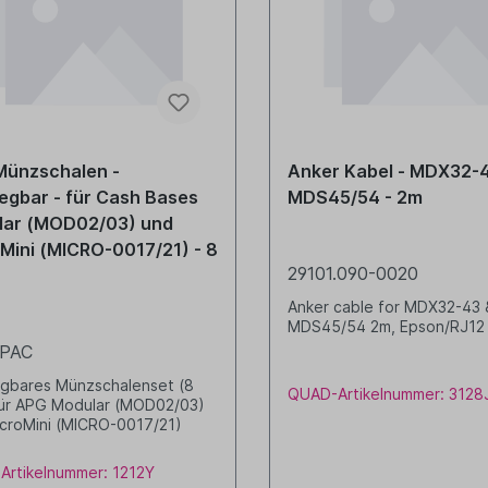
Münzschalen -
Anker Kabel - MDX32-
egbar - für Cash Bases
MDS45/54 - 2m
lar (MOD02/03) und
Mini (MICRO-0017/21) - 8
29101.090-0020
Anker cable for MDX32-43 
MDS45/54 2m, Epson/RJ12
7PAC
gbares Münzschalenset (8
QUAD-Artikelnummer: 3128
OD02/03)
croMini (MICRO-0017/21)
rtikelnummer: 1212Y