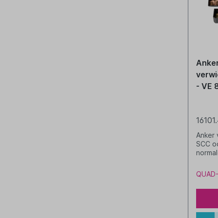
Anker
verwi
- VE 
16101
Anker 
SCC od
normal
Stk. (
QUAD-