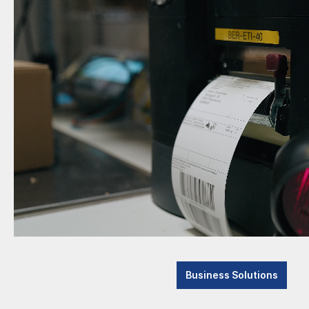
Kassen
Kiosk
Tablet POS
Auto-ID
Halterungen
Cash Management
Displays
Drucker
TSE
Kassenladen
Anker
Zubehör POS
Business Solutions
Kellnerschloss
16101