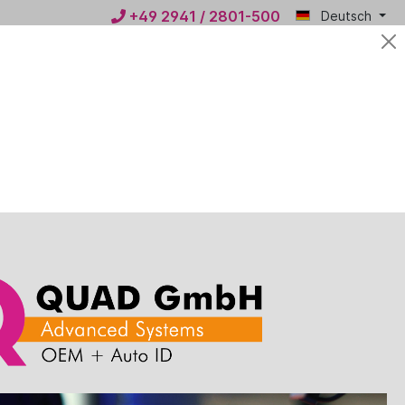
+49 2941 / 2801-500
Deutsch
Mein
0,00 €*
QUAD
n
News
Kontakt