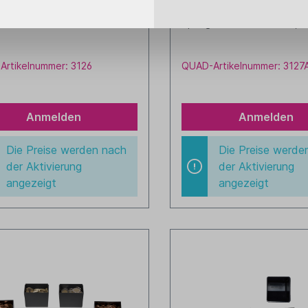
Basis für ECC ohne Kabel, 24V
Anker Geld-Einsatz für ECC
Springdeckel-Schublade, 
rtikelnummer: 3126
QUAD-Artikelnummer: 3127
Anmelden
Anmelden
Die Preise werden nach
Die Preise werde
der Aktivierung
der Aktivierung
angezeigt
angezeigt