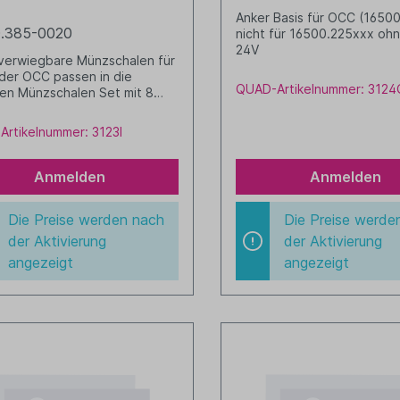
Anker Basis für OCC (1650
.385-0020
nicht für 16500.225xxx ohn
24V
verwiegbare Münzschalen für
er OCC passen in die
QUAD-Artikelnummer: 3124
en Münzschalen Set mit 8
33,3 Gramm)
rtikelnummer: 3123I
Anmelden
Anmelden
Die Preise werden nach
Die Preise werde
der Aktivierung
der Aktivierung
angezeigt
angezeigt