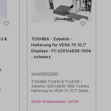
43 &
TOSHIBA - Zubehör -
Halterung für VESA 75 10,1"
Displays - FC 6201/4828-1006
- schwarz
&
3AA02852200
TOSHIBA TCx810 & TCx810E /
Zubehör: 6201/4828-1006 Toshiba
J
Halterung für VESA 75 10,1" Displays
(z. B. 10,1" rückseitiger Monitor)
schwarz
QUAD-Artikelnummer: 5652A