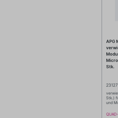
APG 
verwi
Modu
Micro
Stk.
2312
verwie
Stk.) für APG Modular (M
und Mi
QUAD-A