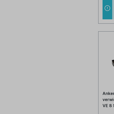
Anker
verwi
VE 8 