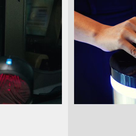
1
2
 Basis - ECC - 24 V
Anker Einsatz - ECC -
.185-0000
16101.274-0520