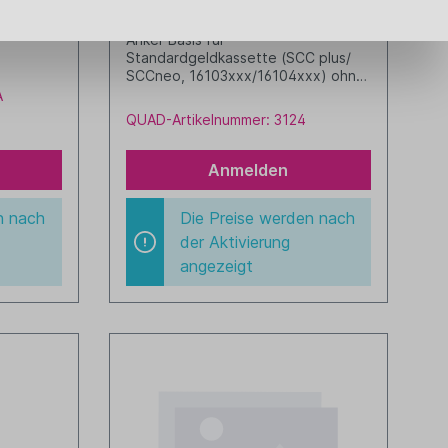
16101.277-5000
schwarz
Anker Basis für
Standardgeldkassette (SCC plus/
SCCneo, 16103xxx/16104xxx) ohne
Kabel, 24V
A
QUAD-Artikelnummer: 3124
Anmelden
n nach
Die Preise werden nach
der Aktivierung
angezeigt