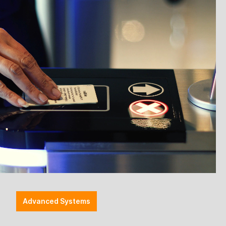
 schwarz
Anker Basis - SCC plus / SCC
neo - 24 V
Advanced Systems