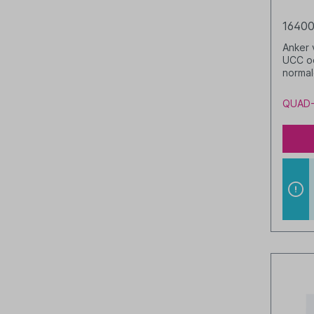
16400
Anker 
UCC od
normal
Stk. (
QUAD-A