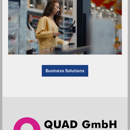
Consulting & Support
Das Unternehmen
News
Kontakt
Versand- und
Business Solutions
Zahlungsbedingungen
Der Vertrieb unserer Produkte erfolgt nur an
vorab durch uns autorisierte Wiederverkäufer und
Integratoren für Kassen- und Auto-ID
Technologie.
Alle Preise verstehen sich in Euro netto, zzgl.