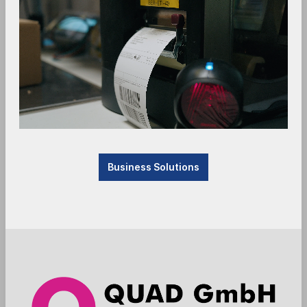
Consulting & Support
Technischer Support
QUAD-Cloud
Treiber & Handbücher
Webinare
FAQ
Business Solutions
Anfrage als Wiederverkäufer
Anfrage als Endkunde
RMA
Reparaturen
Das Unternehmen
News