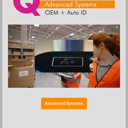
Kontakt
RMA
Sie haben ein defektes Produkt innerhalb der
Garantiezeit? Sie möchten einen
Kostenvoranschlag für Reparaturen außerhalb der
Garantie? Unsere Service/RMA-Abteilung freut
sich auf Ihren Anruf!
Wir unterstützen Sie gerne bei der weiteren
Abwicklung eines Servicefalls und bieten Ihnen
individuelle Servicekonzepte an.
Advanced Systems
Der Ablauf einer Rücksendung:
Bitte beantragen Sie
vor
Zusendung des Geräts