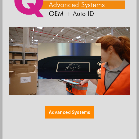
QUAD-Artikelnummer: 1026B
Anmelden
Die Preise werden nach der
Aktivierung angezeigt
Advanced Systems
SpacePole - Floorstand 750 - 1145mm mit