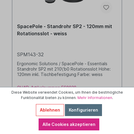
SpacePole - Standrohr SP2 - 120mm mit
Rotationsslot - weiss
SPM143-32
Ergonomic Solutions / SpacePole - Essentials
Standrohr SP2 mit 210\'b0 Rotationsslot Höhe:
120mm inkl. Tischbefestigung Farbe: weiss
QUAD-Artikelnummer: ES9038
Diese Website verwendet Cookies, um Ihnen die bestmögliche
Funktionalität bieten zu können.
Mehr Informationen
.
Anmelden
Ablehnen
Konfigurieren
Die Preise werden nach der
Aktivierung angezeigt
Alle Cookies akzeptieren