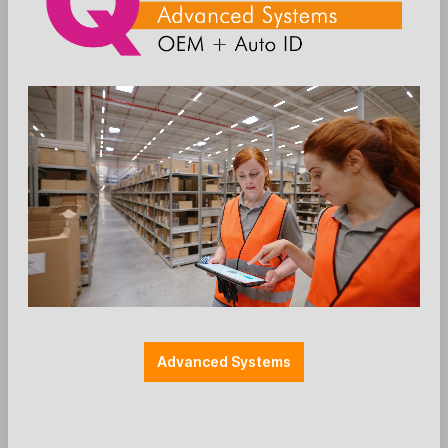
MultiGrip™ passend für EC-Halterungen, X-Frame,
U-Frame,... inkl. Tischbefestigung Farbe: schwarz
QUAD-Artikelnummer: 1010S
Anmelden
Die Preise werden nach der
Aktivierung angezeigt
Advanced Systems