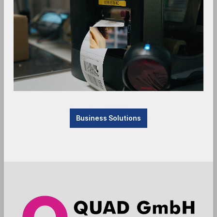
1
2
Business Solutions
SpacePole - Standrohr SP2 - 100mm mit
Kippgelenk - schwarz
DTP171-02
Ergonomic Solutions / SpacePole SP2 Standrohr
Höhe: 100mm inkl. DuraTilt® Kippgelenk mit