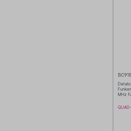
BC91
Datal
Funkem
MHz f
Ethern
Akku l
QUAD-
0935) 