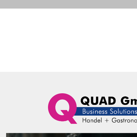
Portfolio
Business Solutions
Advance
QUAD Computer Consulting GmbH
Advanced Systems
B
Indus
Portfolio
Business Solutions