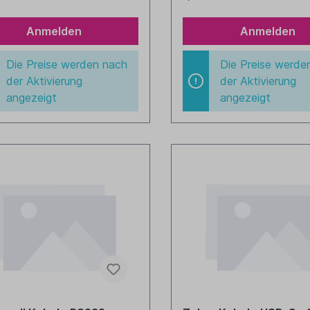
0-433) - kann keinen
lichen Akku laden RS232-
(CAB-433 - gerade, 182cm)
Anmelden
Anmelden
il (8-0935)
Die Preise werden nach
Die Preise werde
der Aktivierung
der Aktivierung
angezeigt
angezeigt