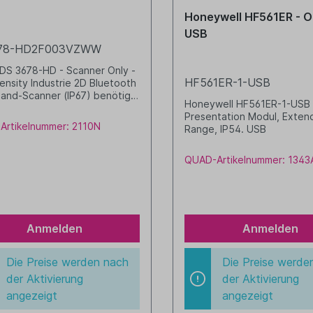
Honeywell HF561ER - O
USB
78-HD2F003VZWW
DS 3678-HD - Scanner Only -
HF561ER-1-USB
ensity Industrie 2D Bluetooth
and-Scanner (IP67) benötigt
Honeywell HF561ER-1-USB
/Ladestation, Netzteil (und
Presentation Modul, Exte
el) und ggfs. Datenkabel
Artikelnummer: 2110N
Range, IP54. USB
chwarz
QUAD-Artikelnummer: 1343
Anmelden
Anmelden
Die Preise werden nach
Die Preise werde
der Aktivierung
der Aktivierung
angezeigt
angezeigt