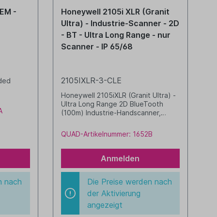
EM -
Honeywell 2105i XLR (Granit
Ultra) - Industrie-Scanner - 2D
- BT - Ultra Long Range - nur
Scanner - IP 65/68
2105IXLR-3-CLE
nded
Honeywell 2105iXLR (Granit Ultra) -
Ultra Long Range 2D BlueTooth
A
(100m) Industrie-Handscanner,
IP65/68 liest bis ca. 30m Abstand
(abhängig vom Barcode) inkl. Cradle
QUAD-Artikelnummer: 1652B
(CCB23-100BT-07N) USB-Kabel,
3m, gerade (CBL-500-300-S00)
Netzteil nicht zwingend erforderlich
Anmelden
aber empfehlenswert für
schnelleres Laden rot/schwarz
n nach
Die Preise werden nach
der Aktivierung
angezeigt