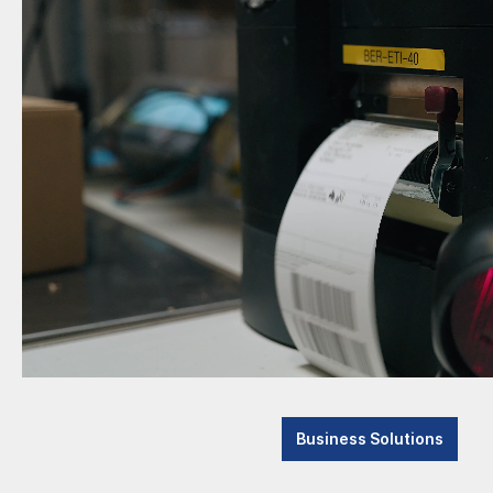
Advanced Systems
Herstel
Barcoding
INDUSTRIAL SCANNER
Wearable Scanner
Mobile Computing
Label Printing
Machine Vision
OEM
RFID
Smart Glasses
Monitore
Business Solutions
Consulting & Support
Datal
Powe