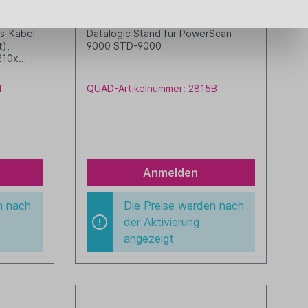
STD-P090
s-Kabel
Datalogic Stand für PowerScan
t),
9000 STD-9000
 210x
chwarz mit
)
T
QUAD-Artikelnummer: 2815B
Anmelden
n nach
Die Preise werden nach
der Aktivierung
angezeigt