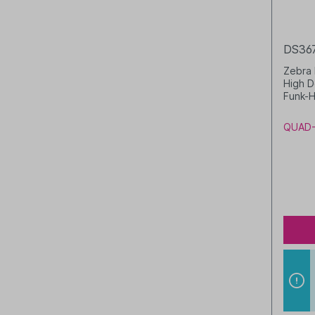
DS36
Zebra 
High D
Funk-H
Basis-
DC-Kab
QUAD-
grün/s