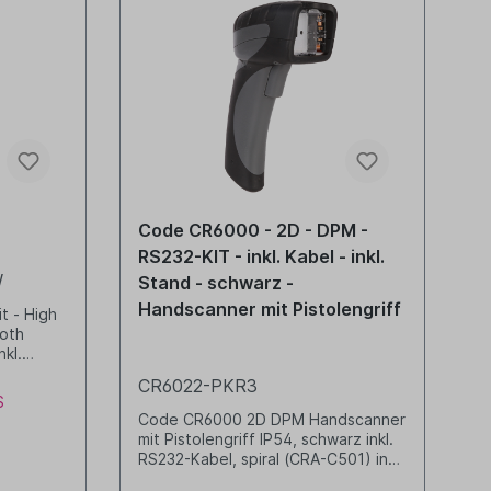
Code CR6000 - 2D - DPM -
RS232-KIT - inkl. Kabel - inkl.
W
Stand - schwarz -
Handscanner mit Pistolengriff
t - High
ooth
kl.
78-
CR6022-PKR3
l (CBA-
S
e) inkl.
Code CR6000 2D DPM Handscanner
W0WW)
mit Pistolengriff IP54, schwarz inkl.
il und
RS232-Kabel, spiral (CRA-C501) inkl.
1-01)
Stand (CRA-US4) inkl. Netzteil