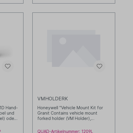
VMHOLDERK
 1D Hand-
Honeywell "Vehicle Mount Kit for
bel und
Granit Contains vehicle mount
el) oder
forked holder (VM Holder),
adjustable arm with ball joints
(ADJARME) and mounting hardware"
P
QUAD-Artikelnummer: 1209L