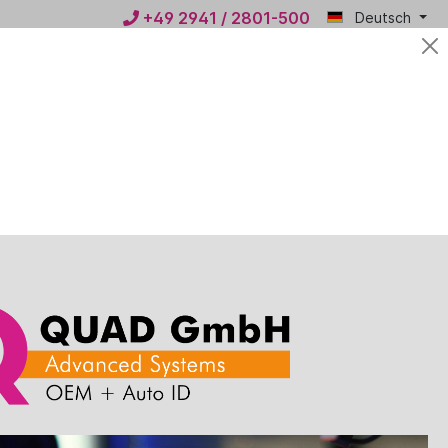
+49 2941 / 2801-500
Deutsch
Mein
0,00 €*
QUAD
n
News
Kontakt