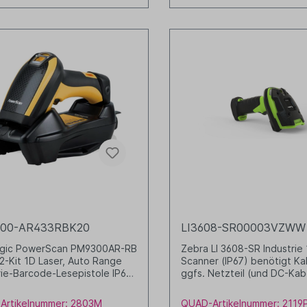
00-AR433RBK20
LI3608-SR00003VZWW
ogic PowerScan PM9300AR-RB
Zebra LI 3608-SR Industrie
2-Kit 1D Laser, Auto Range
Scanner (IP67) benötigt Ka
rie-Barcode-Lesepistole IP65
ggfs. Netzteil (und DC-Kab
klasse, 433 MHz inkl.
Stand grün/schwarz
elakku (RBP-PM90) Cradle
Artikelnummer: 2803M
QUAD-Artikelnummer: 2119