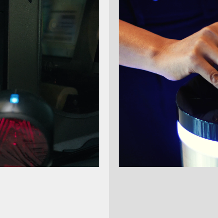
ler
Produkteigenschaften
Preis
1
2
3
4
5
ogic Cradle für
rScan PM96xx -