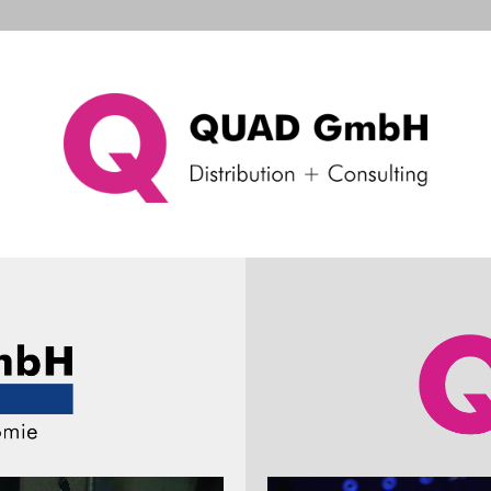
d Systems
Consulting & Support
Das Unternehme
arcoding
Industrial Scanner
trial Scanner