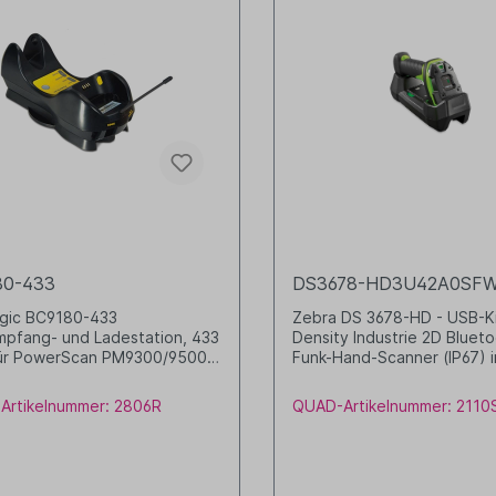
80-433
DS3678-HD3U42A0SF
ogic BC9180-433
Zebra DS 3678-HD - USB-Ki
pfang- und Ladestation, 433
Density Industrie 2D Bluet
ür PowerScan PM9300/9500
Funk-Hand-Scanner (IP67) in
et kann keinen zusätzlichen
Basis-/Ladestation (STB36
aden benötigt Netzteil (8-
C100F3WW) inkl. USB-Kabe
Artikelnummer: 2806R
QUAD-Artikelnummer: 2110
und Kabel
U42-S07PAR) (213cm, gerad
Netzteil (PWR-BGA12V50
inkl. Kabel zwischen Netzte
Basisstation (CBL-DC-451A