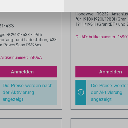
CBL-020-300-C00-01
S232 - 433MHz - IP65
Honeywell RS232 -Anschlus
für 1910i/1920i/1980i (Grani
1911i/1981i (GranitBT) und
31-433
(Granit Ultra) spiral, 3m, s
gic BC9631-433 - IP65
Stromanschlussbuchse (5V
QUAD-Artikelnummer: 1690
pfang- und Ladestation, 433
alternativ Strom von Pin 9
ür PowerScan PM96xx
/USB kann keinen
lichen Akku laden benötigt
Artikelnummer: 2806A
il (8-0935) und Kabel
Anmelden
Anmelden
Die Preise werden nach
Die Preise werde
der Aktivierung
der Aktivierung
angezeigt
angezeigt