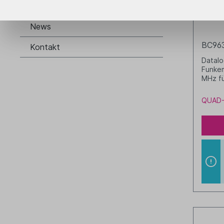
Das Unternehmen
USB/R
News
BC96
Kontakt
Datalo
Funkem
MHz f
RS232
zusätz
QUAD-
Netzte