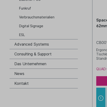
Funkruf
Verbrauchsmaterialien
Space
62mm
Digital Signage
ESL
CB00
Advanced Systems
Ergono
Consulting & Support
Tischk
Standr
Tischp
Das Unternehmen
schwa
QUAD-
News
Kontakt