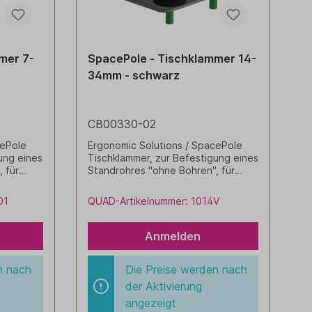
mer 7-
SpacePole - Tischklammer 14-
34mm - schwarz
CB00330-02
cePole
Ergonomic Solutions / SpacePole
ung eines
Tischklammer, zur Befestigung eines
 für
Standrohres "ohne Bohren", für
l Farbe:
Tischplatten 14-34 mm metall Farbe:
schwarz
01
QUAD-Artikelnummer: 1014V
Anmelden
n nach
Die Preise werden nach
der Aktivierung
angezeigt