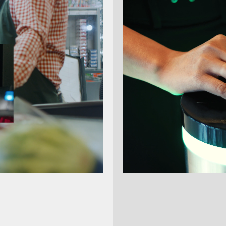
 Tischklemme für
Anker Tischklemme fü
rohr - Tiefe 325mm
Standrohr - Tiefe 255
.205-0021
15160.205-0022
Tischklemme für Standrohr
Anker Tischklemme für Sta