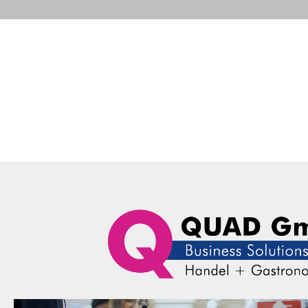
Portfolio
Business Solutions
Advance
QUAD Computer Consulting GmbH
Business Solutions
H
Portfolio
Business Solutions
Herstel