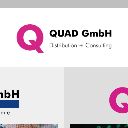
d Systems
Consulting & Support
Das Unternehme
alterungen
Halterung Zubehör
Tischklemmen
ler
Produkteigenschaften
Preis