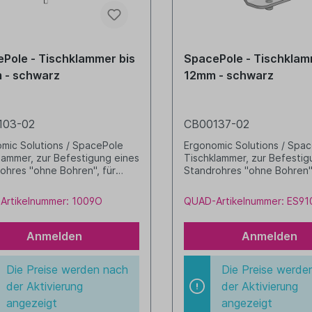
Pole - Tischklammer bis
SpacePole - Tischklam
 - schwarz
12mm - schwarz
103-02
CB00137-02
mic Solutions / SpacePole
Ergonomic Solutions / Spa
lammer, zur Befestigung eines
Tischklammer, zur Befestig
ohres "ohne Bohren", für
Standrohres "ohne Bohren",
latten bis 62 mm metall Farbe:
Tischplatten 7-12 mm metal
rz
schwarz
Artikelnummer: 1009O
QUAD-Artikelnummer: ES91
Anmelden
Anmelden
Die Preise werden nach
Die Preise werde
der Aktivierung
der Aktivierung
angezeigt
angezeigt