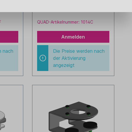
rken von
Tischklammer, zur Befestigung eines
Standrohres "ohne Bohren", für
Tischplatten 5-22 mm metall Farbe:
schwarz
F
QUAD-Artikelnummer: 1014C
Anmelden
n nach
Die Preise werden nach
der Aktivierung
angezeigt