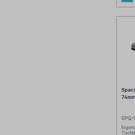
Space
74mm
SPQ-
Ergono
Tisch