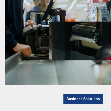
Kassen
Kiosk
Tablet POS
Auto-ID
Halterungen
Kiosk
Digital Signage
Halterung POS
Halterung Payment
Anker
Halterung Tablet
Stand
Halterung Zubehör
Business Solutions
15160
Verlängerungen
Anker 