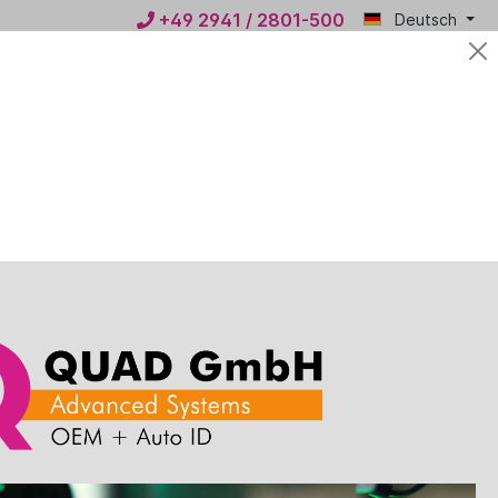
+49 2941 / 2801-500
Deutsch
Mein
0,00 €*
QUAD
n
News
Kontakt