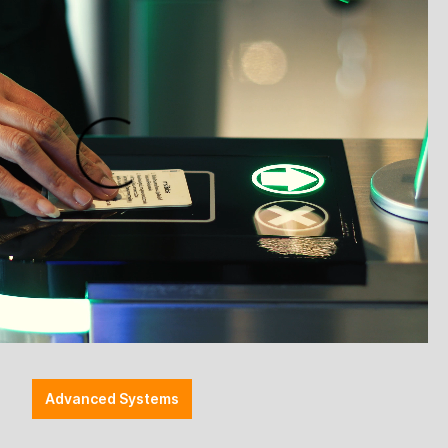
r
SpacePole - Tischklammer 5-
mm
22mm - schwarz
Advanced Systems
CB00083-02
ndrohr
Ergonomic Solutions / SpacePole