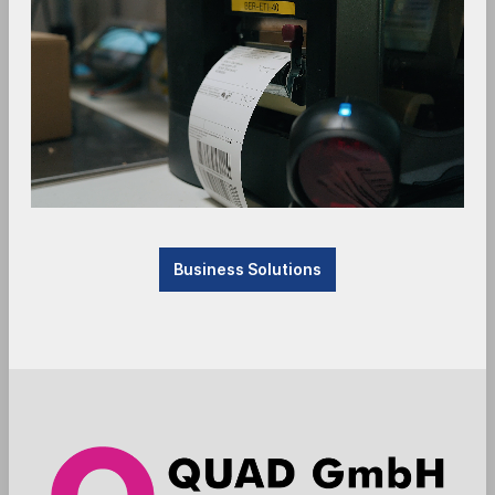
Was ist die TOSHIBA TCx 620
Modellreihe 4825
Business Solutions
Die Toshiba TCx 620 ist ein kompaktes POS-
System (Touchkasse) für Einzelhandel und
Gastronomie. Sie kombiniert modernes Design,
einen 14" Full-HD Touchscreen, zahlreiche
Schnittstellen und die bewährte Toshiba-
Premiumqualität.
Mit der neuen TCx 620 erfüllt TOSHIBA den