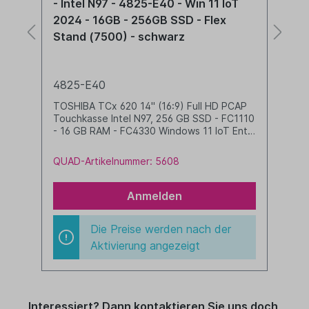
- Intel N97 - 4825-E40 - Win 11 IoT
S
2024 - 16GB - 256GB SSD - Flex
s
Stand (7500) - schwarz
M
4825-E40
To
TOSHIBA TCx 620 14" (16:9) Full HD PCAP
Touchkasse Intel N97, 256 GB SSD - FC1110
- 16 GB RAM - FC4330 Windows 11 IoT Ent
Q
LTSC 2024 Entry - FC7500 Flex Stand
schwarz
QUAD-Artikelnummer: 5608
Anmelden
Die Preise werden nach der
Aktivierung angezeigt
Interessiert? Dann kontaktieren Sie uns doch