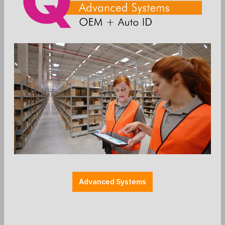
Wunsch unserer Fachpartner nach einem optisch
und preislich attraktivem Touchsystem in
bewährter TOSHIBA Qualität, welches sich jeder
leisten kann.
Ideal für Gastronomie und Einzelhandel
beansprucht das System wenig Platz, erfüllt aber
mit dem brillanten 14" Widescreen in FullHD
Qualität, zahlreichen Schnittstellen und dem
starken N97 Prozessor alle Anforderungen
moderner Kassensysteme.
Mit vielen unschlagbaren Details: Das
ultraschmale Gehäuse mit abgerundetem
Designabschluß wirkt besonders edel, der
superflexible Standfuß ermöglicht sowohl eine
Advanced Systems
ergonomisch perfekte Ausrichtung als auch
komplett flache Positionierung - ideal für Kinos
und Veranstaltungen.