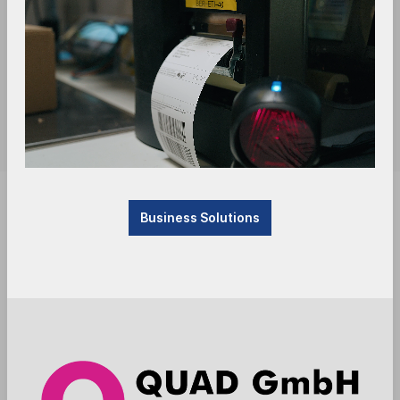
Sofort verfügbar, Lieferzeit: 1-3 Tage
Business Solutions
Anmelden
Die Preise werden nach der Aktivierung
angezeigt
Zum Merkzettel hinzufügen
Auto-ID
POS Scanner