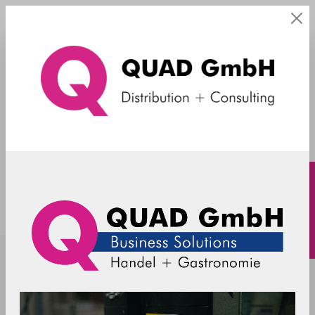
1D/2D Funkscanner
1472G2D-2-R