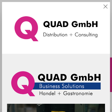
Accessory - Cable
Kathrein Kabel für Antennen -
FAKRA/TNC-R - 1m - ARU 2xxx / ARU
3xxx / RRU 1xxx / RRU 4xxx
52010527