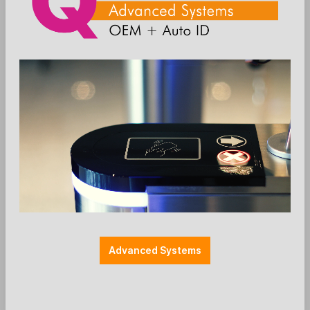
Anmelden
Die Preise werden nach der Aktivierung
angezeigt
Zum Merkzettel hinzufügen
RFID
UHF
Advanced Systems
Kathrein Kabel für Antennen -
FAKRA/TNC-R - 1m - ARU 2xxx / ARU