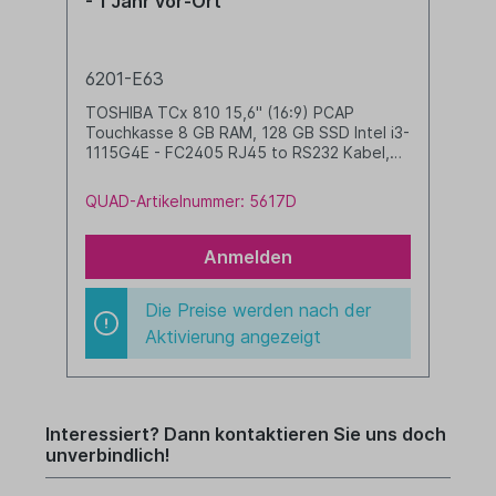
- 1 Jahr vor-Ort
-
6201-E63
6
TOSHIBA TCx 810 15,6" (16:9) PCAP
TOS
Touchkasse 8 GB RAM, 128 GB SSD Intel i3-
Touchk
1115G4E - FC2405 RJ45 to RS232 Kabel,
1145G7E
0,7m - FC4109 Windows 10 IoT Enterprises
0,7m - FC4109 
LTSC 2019 Value (64-bit) - FC8125
LT
QUAD-Artikelnummer: 5617D
Q
Standfuß (2 Gelenke) schwarz
Anmelden
Die Preise werden nach der
Aktivierung angezeigt
Interessiert? Dann kontaktieren Sie uns doch
unverbindlich!