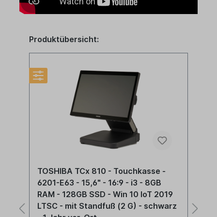
Produktübersicht:
TOSHIBA TCx 810 - Touchkasse -
T
6201-E63 - 15,6" - 16:9 - i3 - 8GB
6
RAM - 128GB SSD - Win 10 IoT 2019
R
LTSC - mit Standfuß (2 G) - schwarz
L