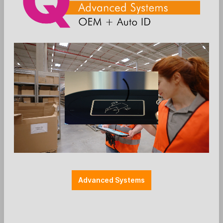
Die Preise werden nach der Aktivierung
angezeigt
Zum Merkzettel hinzufügen
Einzelteile
Farbe: schwarz
Halterung Zubehör
Halterungen
Herstellerspezifisch
Montage: MultiGrip
SpacePole - Halterung für Werbung an
Advanced Systems
EC-Terminals - schwarz
Ergonomic Solutions / Solutions
Halterung für Werbung