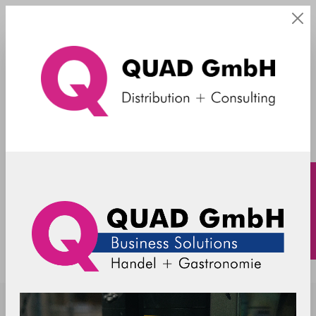
Halterung Zubehör
SpacePole - Halterung für Werbung an
EC-Terminals - schwarz
C4400023-02