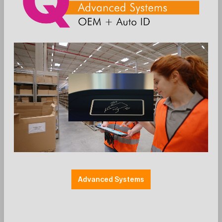
Die Preise werden nach der Aktivierung
angezeigt
Zum Merkzettel hinzufügen
Einzelteile
Farbe: schwarz
Halterung Payment
Halterungen
Advanced Systems
SpacePole - EC-Halterung - Verifone
P630 - Secure (mit Handgriff) -
schwarz