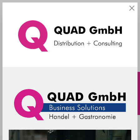
mit Griff
SpacePole - EC-Halterung - Verifone
P630 - Secure (mit Handgriff) -
schwarz
C500667-02