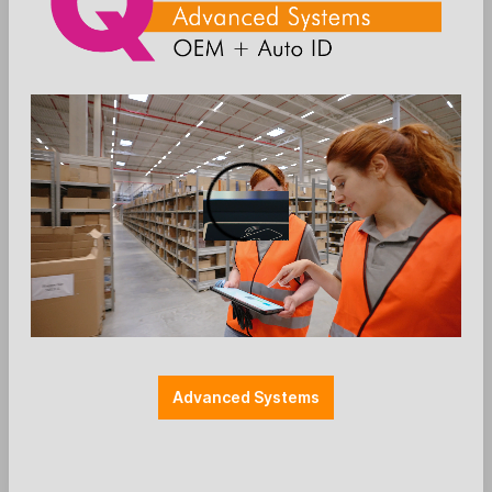
Die Preise werden nach der Aktivierung
angezeigt
Zum Merkzettel hinzufügen
Einzelteile
Farbe: weiss
Halterung Payment
Halterungen
Montage: MultiGrip
SpacePole - Kombinierte Platte für
Advanced Systems
MultiGrip - weiss
Ergonomic Solutions / SpacePole - Parts
Kombinierte Platte für 2 x MultiGrip\'99 Platten