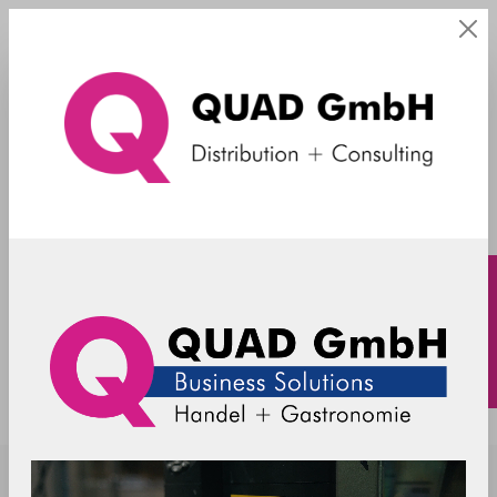
Zubehör
SpacePole - Kombinierte Platte für
MultiGrip - weiss
CB00100-32