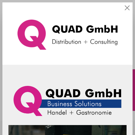
mit Griff
SpacePole - EC-Halterung - ICP BIA -
schwarz
ICP501-MH-02