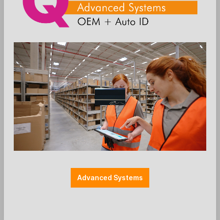
Zum Merkzettel hinzufügen
EC-Halterung
Einzelteile
Farbe: schwarz
Halterung Payment
Halterungen
Herstellerspezifisch
Montage: MultiGrip
Zubehör: EC-Cash
SpacePole - EC-Halterung - ICP BIA -
Advanced Systems
schwarz
Ergonomic Solutions / SpacePole
EC-Terminal Halterung für