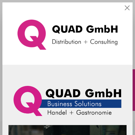
OEM RFID Module
RFID OEM HF Read/Write Module -
USB-PC/SC
OEM-DES-R835-PC/SC