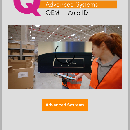
Zum Merkzettel hinzufügen
OEM
OEM RFID Module
RFID OEM HF Read/Write Module -
USB-PC/SC
OEM RFID HF Read/Write Module
Advanced Systems
all in one with intergrated antenna
Interface: USB-PC/SC
Supported Transponders: ISO14443A/B, ISO15693,