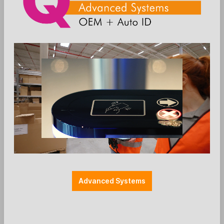
Die Preise werden nach der Aktivierung
angezeigt
Zum Merkzettel hinzufügen
OEM
OEM RFID Module
OEM HF Converter TTL/USB 5V
ISO14443AB / ISO15693 / Mifare
Advanced Systems
TTL to mini USB
15cm cable with 4-PIN connector