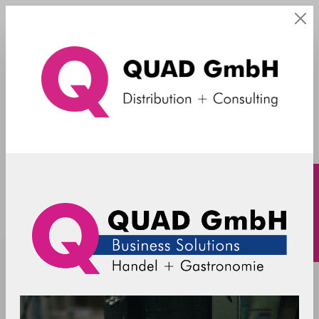
OEM RFID Module
OEM-HF-CONV-M890-5V