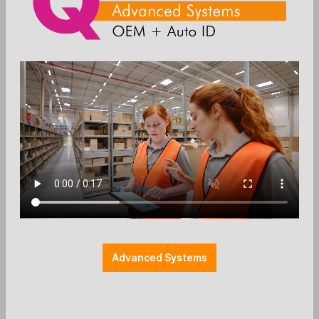
Zum Merkzettel hinzufügen
38 mm
Farbe: schwarz
Halterung POS
Halterungen
Höhe: 200mm
Montage: Wandhalterung
Standrohr
POSPOLE Wandhalterung 200mm
(38mm) - schwarz
Wandhalterung (38mm)
Advanced Systems
Höhe: 200mm
mit Rotationsslot
Farbe: schwarz