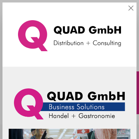
Wandhalterung
POSPOLE Wandhalterung 200mm
(38mm) - schwarz
PP-B38-04602-9005