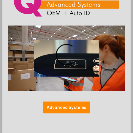
Anmelden
Die Preise werden nach der Aktivierung
angezeigt
Zum Merkzettel hinzufügen
HF
RFID
Advanced Systems
RFID Desktop LEGIC Lesegerät - NEO
2 - HID Mode - USB - UID Leser