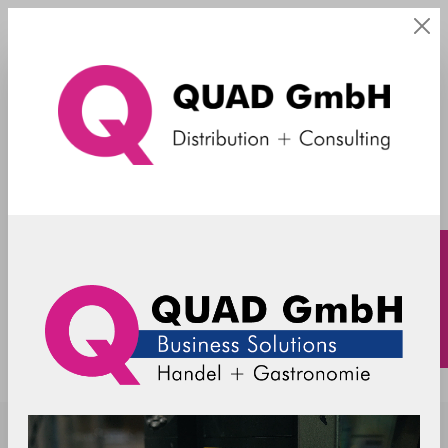
HF
RFID Desktop LEGIC Lesegerät - NEO
2 - HID Mode - USB - UID Leser
R-DT-NEO2-LEG-HID