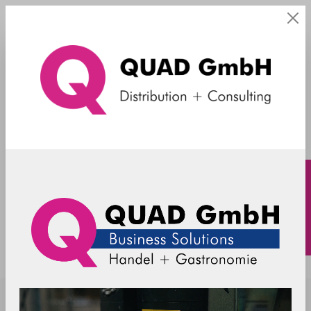
Restposten
SpacePole Kiosk - Abdeckung Drucker
- schwarz
SPK607-02