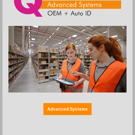
Zum Merkzettel hinzufügen
Breite: 206mm
Farbe: schwarz
Halterungen
Restposten
SpacePole Kiosk - Abdeckung Drucker
- schwarz
Ergonomic Solutions / SpacePole
SpacePole Self-Service Kiosk™ (2. Gen.)
Advanced Systems
Abdeckung für Center-Modul - Drucker
Breite: 206mm
Farbe: schwarz