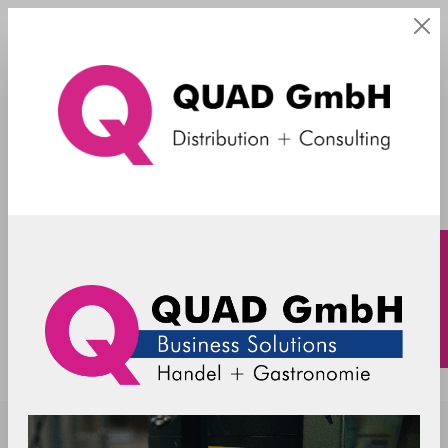
VESA
SpacePole - VESA 75/100 SP2
Winkelarm 400mm - schwarz
SPQ-EA001-02