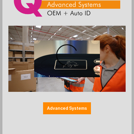
Die Preise werden nach der Aktivierung
angezeigt
Zum Merkzettel hinzufügen
Einzelteile
Farbe: schwarz
Halterung POS
Halterungen
Länge: 400mm
Pole-Mount
SP2 (44.5 mm)
VESA 100
VESA 75
VESA 75 / 100
Advanced Systems
SpacePole - VESA 75/100 SP2
Winkelarm 400mm - schwarz
Ergonomic Solutions / SpacePole