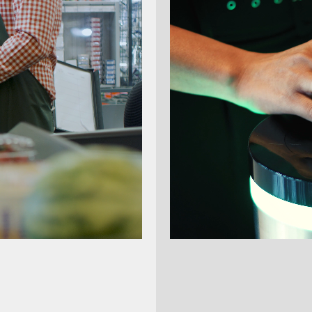
Hersteller 
Die 
Zum Merk
Farbe: weiss
VESA 100
V