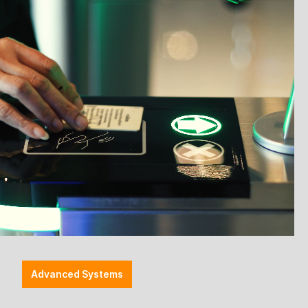
gefertigt. Lieferzeit vier bis sechs Wochen.
Anmelden
Preise werden nach der Aktivierung angezeigt
zettel hinzufügen
Halterung POS
Halterungen
Pole-Mount
SP2 (44.5 mm)
ESA 75
VESA 75 / 100
Advanced Systems