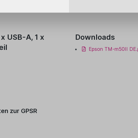
 x USB-A, 1 x
Downloads
eil
Epson TM-m50II DE.
ten zur GPSR