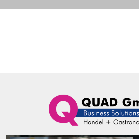
Portfolio
Business Solutions
Advance
QUAD Computer Consulting GmbH
Business Solutions
D
Epson TM m 50II - Ethernet + USB (1 
C31CK52101