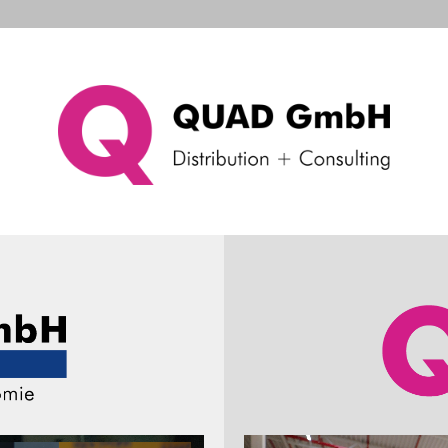
d Systems
Consulting & Support
Das Unternehme
rucker
Bondrucker
x USB-A, 1 x USB-B) + RS232 - weiss - 
Produkt de