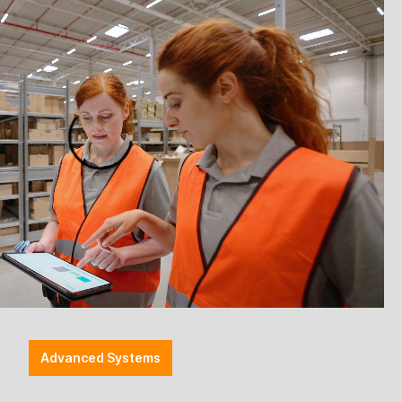
 Sie uns.
Anmelden
Preise werden nach der Aktivierung angezeigt
zettel hinzufügen
Drucker
Advanced Systems