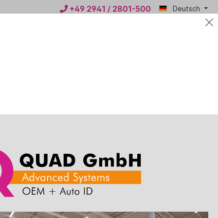
+49 2941 / 2801-500
Deutsch
Mein
0,00 €*
QUAD
n
News
Kontakt
inkl. Netzteil
rzeit nicht verfügbar, befindet sich im Zulauf. Bitte