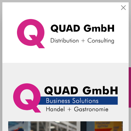
Barcode Scanner
Portfolio
Anker
Cashlogy by Azkoyen