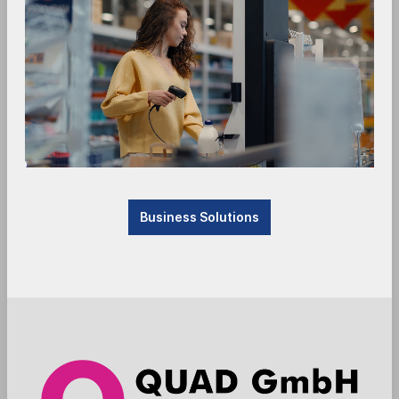
Code
Code - OEM
Cubetape
Datalogic
Barcode Scanner
Machine Vision
Mobile Computer
Business Solutions
Discover Systems
e-con Systems
Elanda
Epson
Ergonomic Solutions