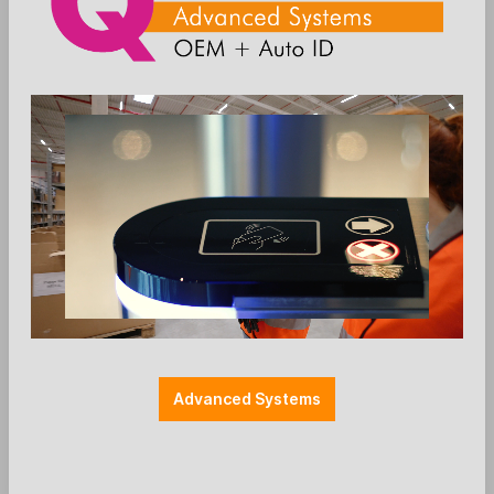
FEIG
General Touch
Honeywell
Honeywell - OEM
iDTRONIC
JLT Mobile Computers
JTech
Kathrein
Mettler Toledo
MIKKA
Advanced Systems
Newland
OHAUS