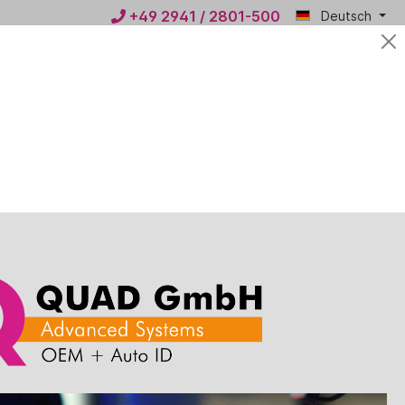
+49 2941 / 2801-500
Deutsch
Mein
0,00 €*
QUAD
n
News
Kontakt
rzeit nicht verfügbar, befindet sich im Zulauf. Bitte
 Sie uns.