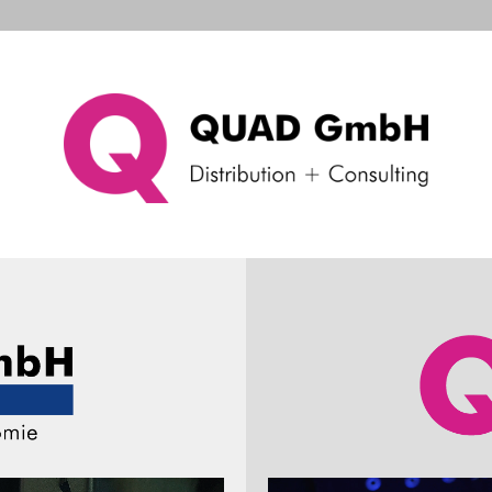
d Systems
Consulting & Support
Das Unternehme
Drucker-Kabel
Produkt de
kontaktieren