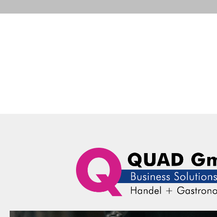
Portfolio
Business Solutions
Advance
QUAD Computer Consulting GmbH
Business Solutions
paralleles (Centronics) 