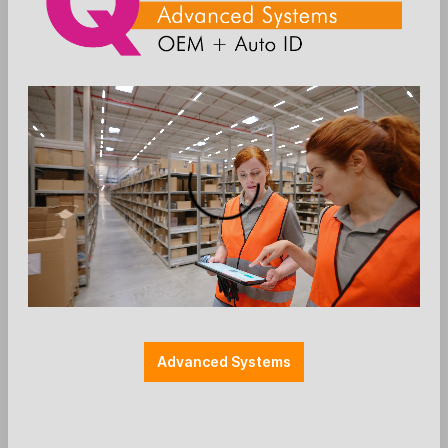
Die Preise werden nach der Aktivierung
angezeigt
Zum Merkzettel hinzufügen
MDE
Advanced Systems
Alte Bezeichnung: 50-14001-004R / 50-14000-241R
Zebra Netzteil für
CRD9000-4001E (MC90xx 4-fach Ethernet Cradle)