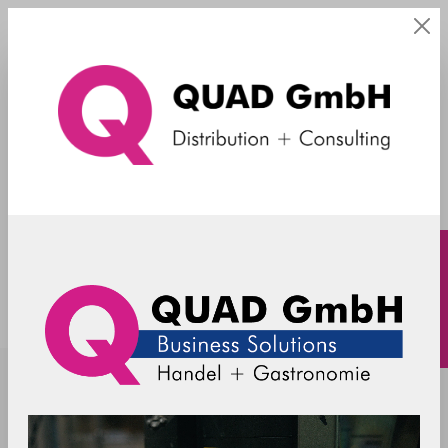
MDE
PWRS-14000-242R