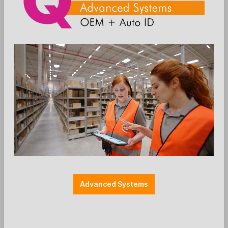
Zum Merkzettel hinzufügen
Einzelteile
Farbe: schwarz
Halterung POS
Halterungen
Peripherie-Arme
SP2 (44.5 mm)
SpacePole - Doppel-Peripherie-Arm
SP2 - 2 x 100 mm - schwarz
Advanced Systems
Ergonomic Solutions / SpacePole
SP2 Doppel-Peripherie-Arm
2 x 100 mm
Farbe: schwarz