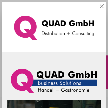
Peripherie-Arme
SpacePole - Doppel-Peripherie-Arm
SP2 - 2 x 100 mm - schwarz
SP2-C200070_S1-02