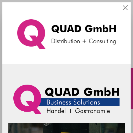
Druckerplatten
SpacePole - Druckerplatte Bixolon
F310 + SNBC BTP-R580/M300 +
EPSON TM-U220 + EPSON TM-U230 -
schwarz
SPV3107-02