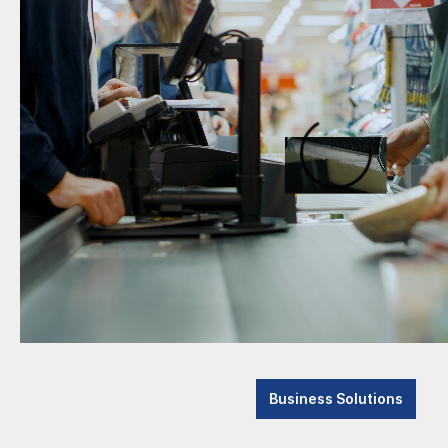
Business Solutions
In diese
gesetzli
Advanced Systems
Rückfrag
Consulting & Support
Das Unternehmen
News
Ne
Aktuelle Meldungen
Messen
Katego
Branchenthemen
Referenzen
Auszeichnungen
Frist
dann
Newsletter abonnieren
Business Solutions
mit 
Kontakt
TA 7