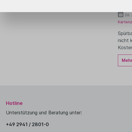
zuge
26.
Kartenz
Spürba
nicht 
Kosten
Mehr.
Hotline
Unterstützung und Beratung unter:
+49 2941 / 2801-0