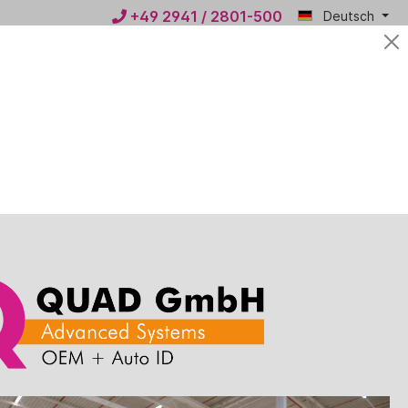
+49 2941 / 2801-500
Deutsch
Mein
0,00 €*
QUAD
n
News
Kontakt