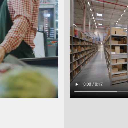
m Bereich erwarten Sie wichtige Informationen zu aktuellen
che Anforderungen - also kurz Alles, was aus unserer Sicht fü
en klären wir gerne - rufen Sie uns direkt an!
ws
rien
 30.09.2022 - Ab
 Kartenterminals nur
Terminalzertifizierung
.2 und DC POS 3.0