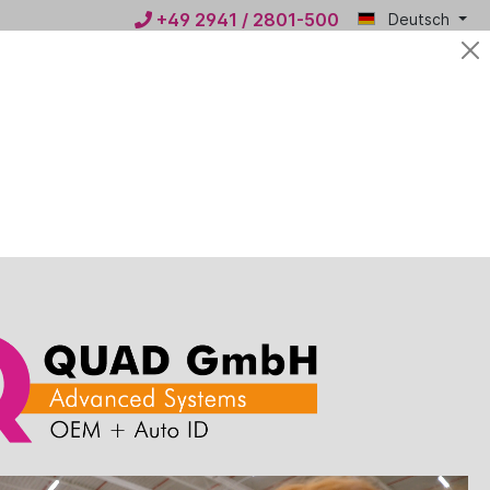
+49 2941 / 2801-500
Deutsch
Mein
0,00 €*
QUAD
n
News
Kontakt