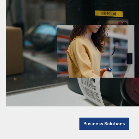
Business Solutions
In diese
gesetzli
Advanced Systems
Rückfrag
Consulting & Support
Das Unternehmen
News
Ne
Aktuelle Meldungen
Messen
Katego
Branchenthemen
Referenzen
Auszeichnungen
Newsletter abonnieren
Business Solutions
Kontakt