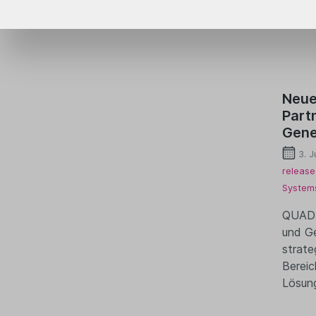
Neue
Part
Gene
3. J
release
System
QUAD 
und G
strate
Bereic
Lösun