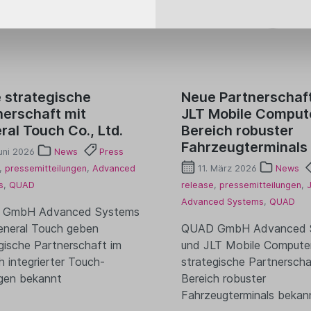
 strategische
Neue Partnerschaft
nerschaft mit
JLT Mobile Comput
ral Touch Co., Ltd.
Bereich robuster
Fahrzeugterminals
uni 2026
News
Press
,
pressemitteilungen
,
Advanced
11. März 2026
News
s
,
QUAD
release
,
pressemitteilungen
,
Advanced Systems
,
QUAD
GmbH Advanced Systems
eneral Touch geben
QUAD GmbH Advanced 
gische Partnerschaft im
und JLT Mobile Compute
h integrierter Touch-
strategische Partnerscha
gen bekannt
Bereich robuster
Fahrzeugterminals bekan