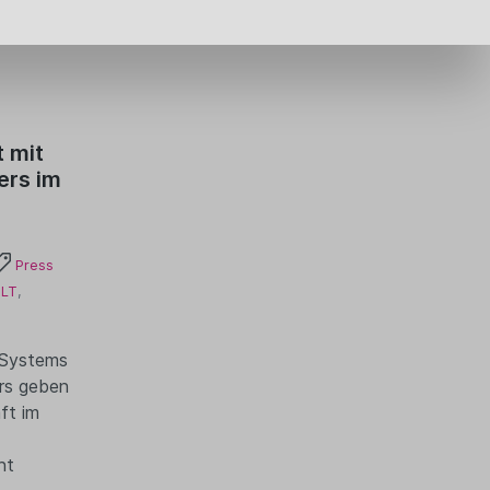
 mit
ers im
Press
JLT
,
Systems
rs geben
ft im
nt