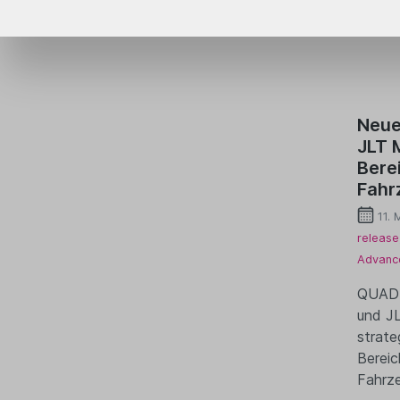
Neue
JLT 
Bere
Fahr
11. 
release
Advanc
QUAD 
und J
strate
Bereic
Fahrze