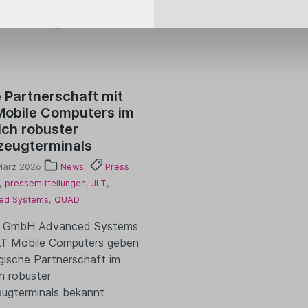
 Partnerschaft mit
Mobile Computers im
ich robuster
zeugterminals
März 2026
News
Press
,
pressemitteilungen
,
JLT
,
ed Systems
,
QUAD
GmbH Advanced Systems
LT Mobile Computers geben
gische Partnerschaft im
h robuster
ugterminals bekannt