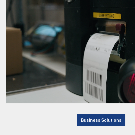
Business Solutions
In diese
gesetzli
Advanced Systems
Rückfrag
Consulting & Support
Das Unternehmen
News
Ne
Aktuelle Meldungen
Messen
Katego
Branchenthemen
Referenzen
Auszeichnungen
Newsletter abonnieren
Business Solutions
Kontakt