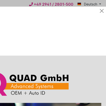
+49 2941 / 2801-500
Deutsch
Mein
0,00 €*
QUAD
n
News
Kontakt