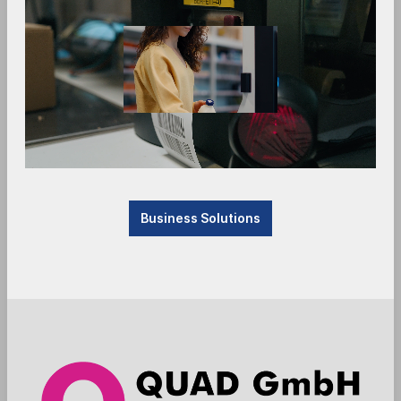
1
2
3
4
5
Business Solutions
Anker pole - Posiflex - HS series - black
13101.500-0021
13100.500-0021 /13101.500-0021 Anker \"Sturdy
Tube\" stand and bracket for Posiflex HS-35xx
series 85cm, incl. storage for receipt rolls, same
locks