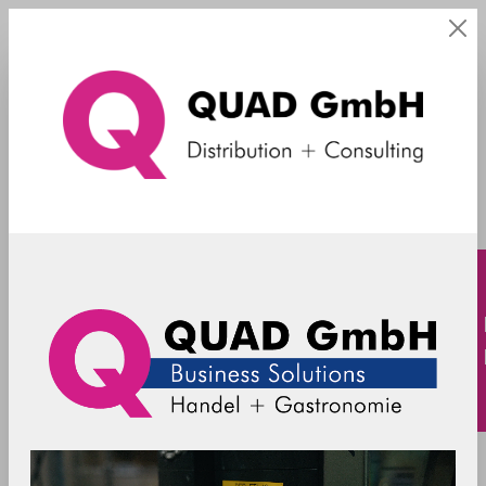
Halterung POS
Filter