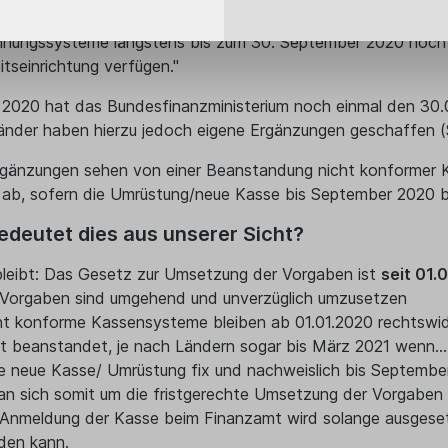
gs wird es vom Finanzamt beim Endkunden nicht beanstandet 
hnungssysteme längstens bis zum 30. September 2020 noch ni
itseinrichtung verfügen."
 2020 hat das Bundesfinanzministerium noch einmal den 30.09.
änder haben hierzu jedoch eigene Ergänzungen geschaffen (
rgänzungen sehen von einer Beanstandung nicht konformer 
ab, sofern die Umrüstung/neue Kasse bis September 2020 be
deutet dies aus unserer Sicht?
bleibt: Das Gesetz zur Umsetzung der Vorgaben ist
seit 01.
 Vorgaben sind umgehend und unverzüglich umzusetzen
ht konforme Kassensysteme bleiben ab 01.01.2020 rechtswid
ht beanstandet, je nach Ländern sogar bis März 2021 wenn...
ie neue Kasse/ Umrüstung fix und nachweislich bis Septemb
an sich somit um die fristgerechte Umsetzung der Vorgaben
 Anmeldung der Kasse beim Finanzamt wird solange ausgesetz
den kann.