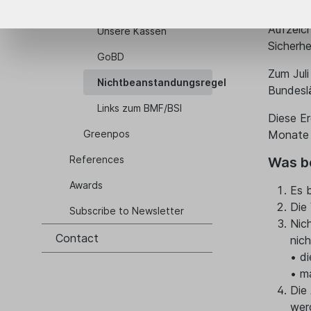
Zertifizierte TSE
Allerdin
Aufzeic
Unsere Kassen
Sicherhe
GoBD
Zum Juli
Nichtbeanstandungsregel
Bundesl
Links zum BMF/BSI
Diese E
Greenpos
Monate 
References
Was be
Awards
Es 
Die
Subscribe to Newsletter
Nic
Contact
nic
• d
• m
Die
wer