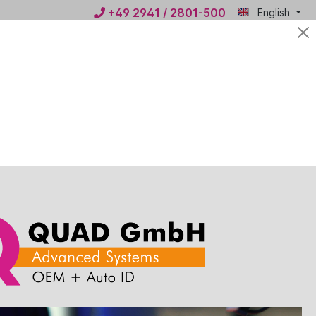
+49 2941 / 2801-500
English
Mein
€0.00*
QUAD
ws
Contact