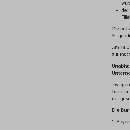
wur
der
Fili
Die ents
Folgend
Am 18.08
zur Inst
Unabhän
Unterne
Zwingen
beim Li
der gese
Die Bun
1. Bayer