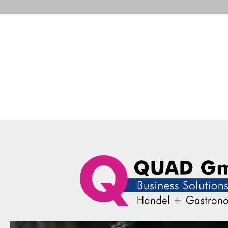
Portfolio
Business Solutions
Advance
QUAD Computer Consulting GmbH
News
Trade Subject
Nich
Portfolio