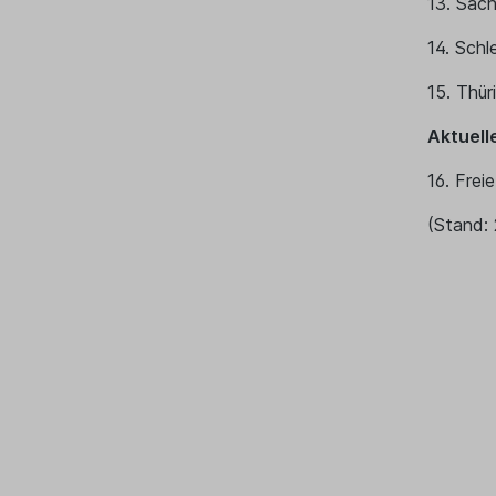
13. Sac
14. Schl
15. Thür
Aktuell
16. Fre
(Stand: