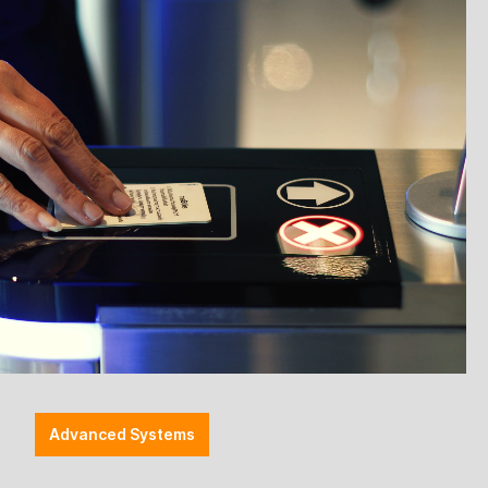
ich­nun­gen ist seit 01.01.2020 in Kraft.
 Verkehr zu bringen. Ebenfalls ist der Betrieb von
chhaltung.
ß der DSFinV-K zu jedem Zeitpunkt
itseinrichtung - kurz TSE
bereits vier Hersteller offiziell zertifiziert und
gsregel veröffentlicht, um genug Zeit zur
Advanced Systems
wendigen Anpassungen und Aufrüstungen umgehend
füllen sind".