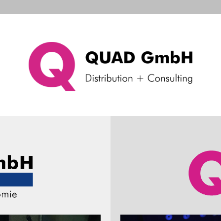
d Systems
Consulting & Support
Company
Ne
s
Kasse 2020
Nichtbeanstandungsregel
tbeanstandungsregel