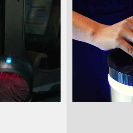
tz zum Schutz vor Ma­ni­pu­la­tio­nen an di­gi­ta­len Grund­auf­ze
sem Zeitpunkt ist es untersagt, nicht konforme Kassen in den
onformen Kassen untersagt und führt zur Aberkennung der Bu
tz fordert u.a. die Konformität zu diesen Anforderungen:
 Ausgabe eines Beleges für jeden Verkaufsvorgang
 Meldung aller Kassen bei den Finanzbehörden
 Erfassung und Zurverfügungstellung von Kassendaten gemä
Verschlüsselung der Daten mittels einer zertifizieren Sicherhe
ifzierung der TSE (Punki 4) ist sehr aufwendig und aktuell sind 
iefern - Swissbit, Cryptovision, Epson und Diebold Nixdorf.
esfinanzministerium hat am 06.11.2019 die Nichtbeanstandun
ng aller Kassen in Deutschland zu ermöglichen.
elung verweist zuerst klar darauf, daß "Die technisch not
ühren und die rechtlichen Voraussetzungen unverzüglich zu er