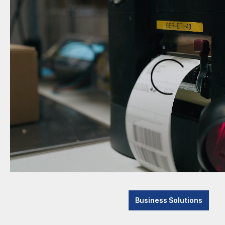
Business Solutions
Das Ge­se
Advanced Systems
Seit die
nicht k
Consulting & Support
Das Gese
Company
die
News
die
die
Current News
die 
Tradeshows
Die Zert
Trade Subjects
können l
Kasse 2020
Das Bund
Pflichten
Umstellu
Kassennachschau
Business Solutions
Die Reg
Hersteller TSE
durchzuf