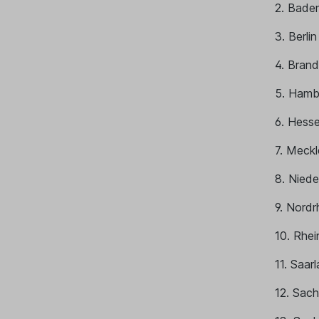
2. Bade
3. Berli
4. Brand
5. Hamb
6. Hess
7. Meck
8. Niede
9. Nordr
10. Rhei
11. Saar
12. Sach