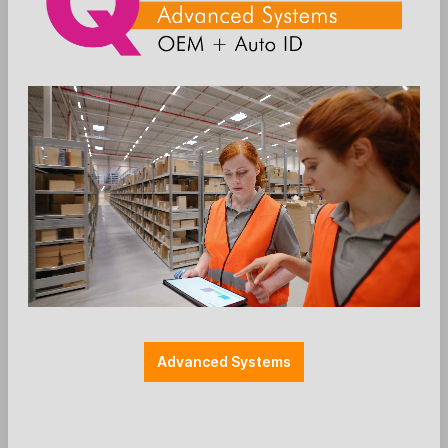
eos et accusam et justo duo dolores et ea
rebum. Stet clita kasd gubergren, no sea
takimata sanctus est Lorem ipsum dolor sit amet.
Willkommenstext
Lorem ipsum dolor sit amet,
consetetur sadipscing elitr, sed diam
nonumy eirmod tempor invidunt ut
labore
Advanced Systems