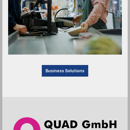
Produktbezeichnung
Lorem ipsum dolor sit amet, consetetur
Business Solutions
sadipscing elitr, sed diam nonumy eirmod tempor
invidunt ut labore et dolore magna aliquyam erat,
sed diam voluptua. At vero eos et accusam et
justo duo dolores et ea rebum. Stet clita kasd
gubergren, no sea takimata sanctus est Lorem
ipsum dolor sit amet. Lorem ipsum dolor sit amet,
consetetur sadipscing elitr, sed diam nonumy
eirmod tempor invidunt ut labore et dolore
magna aliquyam erat, sed diam voluptua. At vero