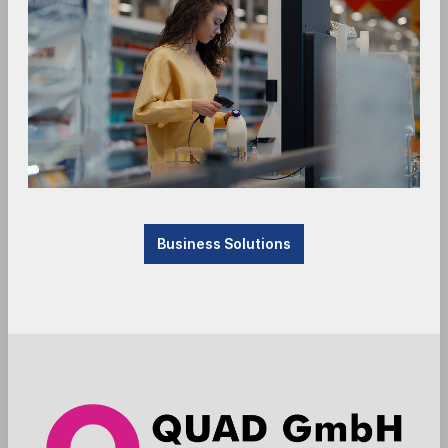
Diese Onlinepräsenz wird den Fachhändlern der
QUAD GmbH und interessierten Verbrauchern als
Informationsplattform zur Verfügung gestellt -
sie ist rund um die Uhr verfügbar.
Die integrierte Webshopfunktion ist als B2B
Lösung hingegen nur vorab durch die QUAD
GmbH autorisierten und registrierten
Wiederverkäufer vorbehalten. Endverbrauchern
nennen wir gern kompetente Bezugsquellen.
Business Solutions
Die QUAD GmbH beliefert ausschließlich
Wiederverkäufer und Integratoren von Kassen-
und Auto-ID-Technologien.
Es ist unser Ziel, alle Inhalte zeitlich aktuell und
inhaltlich korrekt wiederzugeben. Trotzdem sind
sämtliche Angaben und Inhalte als
Näherungswerte zu verstehen und stellen keine