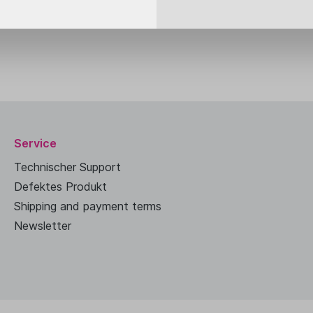
cken Sie auf unser unten platziertes Online-Formular!
eute ist der richtige Tag zu handeln.
Service
Technischer Support
Defektes Produkt
Shipping and payment terms
Newsletter