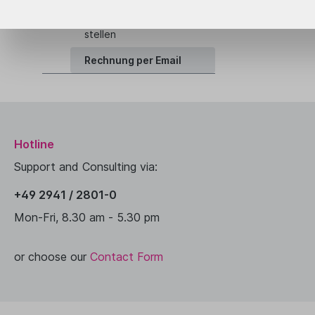
Oder kli
Genau h
Rechnung an QUAD
stellen
Rechnung per Email
Hotline
Support and Consulting via:
+49 2941 / 2801-0
Mon-Fri, 8.30 am - 5.30 pm
or choose our
Contact Form