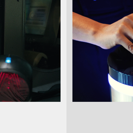
lektronische Zusendung unserer Rechnungen entlasten S
erbrauch und Druckmittel, auch die Energie zur Zustellun
achere Archivierung und oft auch die Übernahme in das eigen
rsandes.
Warenwirtschaft stellt Ihnen die Rechnungen automatisch un
 Sie damit nicht zufrieden sind, können Sie den Versand per 
ewusst handeln, denn jeder Schritt zählt. Sind Sie dabe
den Sie uns bitte ein Email mit
em Namen
 QUAD-Kundennummer
 Geschäftsanschrift
 der Emailadresse, an die wir die die Rechnungen mailen dürf
re Emailadresse:
rechnung@quad.de