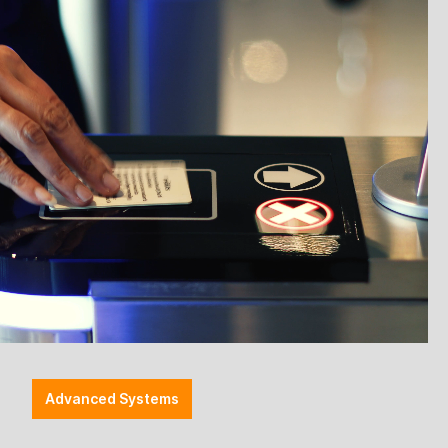
ie die Umwelt nicht nur durch weniger
g entfällt.
e Buchhaltungssystem ist ein weiterer Vorteil des
d pünktlich an die von Ihnen genannte Emailadresse
Email auch jederzeit widerrufen.
i?
en
Advanced Systems