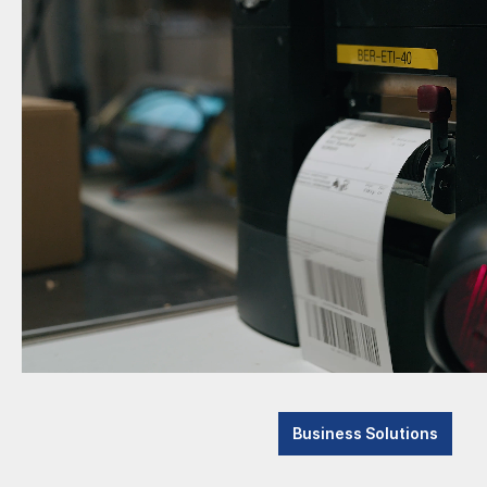
Business Solutions
Durch e
Papierv
Advanced Systems
Die einf
Consulting & Support
Emailve
Company
Unsere 
zu. Wenn
News
Umweltb
Contact
Dann sen
Our Team
Ihr
Contactform
der
Opening hours
der
und
Vacancies
Business Solutions
Accounting
an unse
SEPA Lastschrift