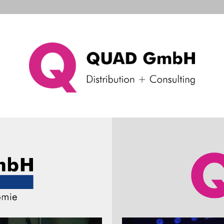
d Systems
Consulting & Support
Company
Ne
Rechnung per Email
nung per Email