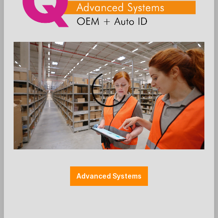
Add to wishlist
Breite: 206mm
Farbe: schwarz
Halterungen
Kiosk
Länge: 170mm
Peripherie-Arme
SpacePole Kiosk - Periphal arm
Portrait without DuraTilt - black
Advanced Systems
Ergonomic Solutions / SpacePole
SpacePole Self-Service Kiosk™ (2. Gen. + 3. Gen.)
Kiosk Peripheral arm - Portrait
Colour: black