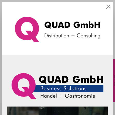
Einzelteile
SpacePole Kiosk - Periphal arm
Portrait without DuraTilt - black
SPK618-02